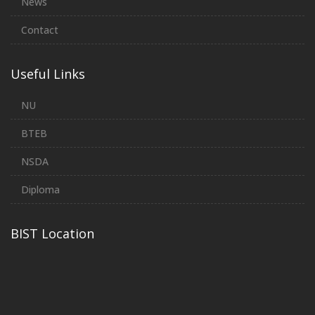
News
Syllabus)
Contact
Form fills up-Notice for
24
CSE 5th Semester
Nov,2025
Useful Links
MBA in Apparel
25
Merchandising-2nd Batch
Nov,2025
Registration Notice
NU
Mid-Term Exam-AMT-13th
25
BTEB
Batch (Executive)-2nd
Nov,2025
Semester
NSDA
Mid-Term Exam-AMT-13th
25
Diploma
Batch (Regular)-2nd
Nov,2025
Semester
BIST Location
Mid-Term Exam-AMT-14th
25
Batch (Executive)-1st
Nov,2025
Semester
Mid-Term Exam-AMT-14th
25
Batch (Regular)-1st
Nov,2025