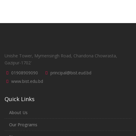
Notice-Christmas Day
24
Dec,2025
Winter Vacation-2025
23
Dec,2025
BBA-13th Batch Mid-Term
27
Exam ( Regular &
Nov,2025
Executive)-Notice
Unishe Tower, Mymensingh Road, Chandona Chowrasta,
Gazipur-1702'
BBA-11th Batch Pre-Final
27
Exam ( Regular &
Nov,2025
01908909090
principal@bist.eud.bd
Executive)-Notice
www.bist.edu.bd
BBA-14th Batch Mid-Term
27
Exam ( Regular &
Nov,2025
Quick Links
Executive)-Notice
CSE-1st Semester Mid-
27
About Us
Term Exam Routine
Nov,2025
Our Programs
CSE-3rd Semester Exam
25
Routine (Old & New
Nov,2025