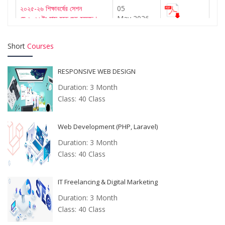
২০২৫-২৬ শিক্ষাবর্ষের সেশন
05
মে-২০২৬ইং মাস হতে শুরু হয়েছে।
May,2026
ভর্তি অফার ১৫,০০০/-
29 Apr,2026
Short
Courses
BIST Payment Gateway
28 Apr,2026
RESPONSIVE WEB DESIGN
পহেলা বৈশাখ
12 Apr,2026
Duration: 3 Month
Class: 40 Class
Star Sunday-2026
03 Apr,2026
Web Development (PHP, Laravel)
Admission Offer 20,000/-
29
Mar,2026
Duration: 3 Month
Class: 40 Class
Eid-Ul-Fitr Holidays-2026
13
Mar,2026
IT Freelancing & Digital Marketing
জরুরী নোটিশ (এফডিটি সকল ব্যাচের
07
Duration: 3 Month
পরীক্ষা বিষয়ে)
Mar,2026
Class: 40 Class
জরুরী নোটিশ (এএমটি সকল ব্যাচের
07